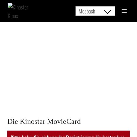
Zum
Mosbach
Inhalt
springen
MOVIECARD
Jede 11. Vorstellung ist damit
gratis
Die Kinostar MovieCard