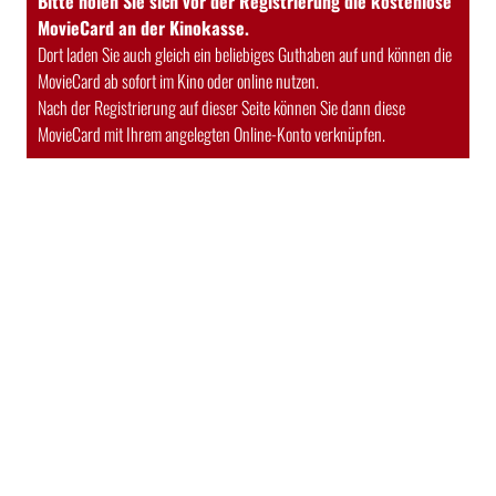
Bitte holen Sie sich vor der Registrierung die kostenlose
MovieCard an der Kinokasse.
Dort laden Sie auch gleich ein beliebiges Guthaben auf und können die
MovieCard ab sofort im Kino oder online nutzen.
Nach der Registrierung auf dieser Seite können Sie dann diese
MovieCard mit Ihrem angelegten Online-Konto verknüpfen.