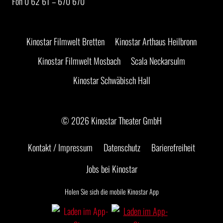
Fon 0 62 61 – 670 670
Kinostar Filmwelt Bretten
Kinostar Arthaus Heilbronn
Kinostar Filmwelt Mosbach
Scala Neckarsulm
Kinostar Schwäbisch Hall
© 2026 Kinostar Theater GmbH
Kontakt / Impressum
Datenschutz
Barierefreiheit
Jobs bei Kinostar
Holen Sie sich die mobile Kinostar App