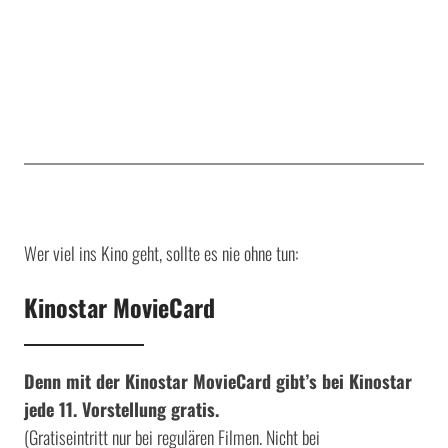
Wer viel ins Kino geht, sollte es nie ohne tun:
Kinostar MovieCard
Denn mit der Kinostar MovieCard gibt’s bei Kinostar
jede 11. Vorstellung gratis.
(Gratiseintritt nur bei regulären Filmen. Nicht bei