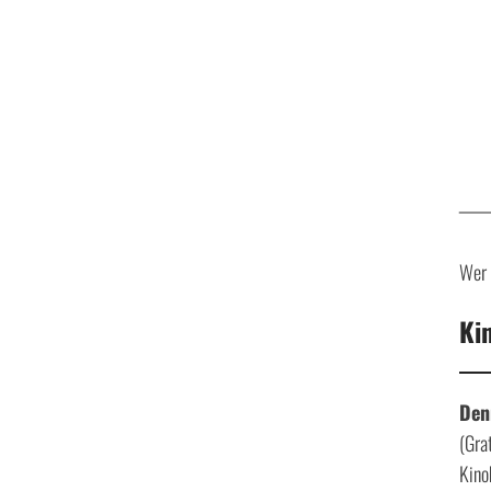
Wer v
Ki
Denn
(Gra
Kino