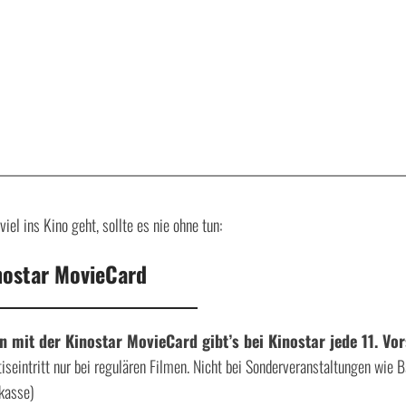
iel ins Kino geht, sollte es nie ohne tun:
nostar MovieCard
 mit der Kinostar MovieCard gibt’s bei Kinostar jede 11. Vor
tiseintritt nur bei regulären Filmen. Nicht bei Sonderveranstaltungen wie B
kasse)