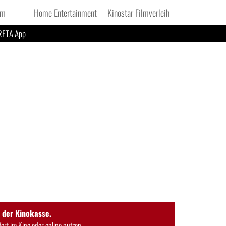
um
Home Entertainment
Kinostar Filmverleih
RETA App
n der Kinokasse.
ort im Kino oder online nutzen.