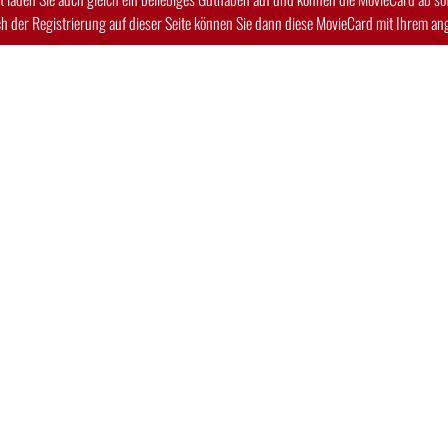
h der Registrierung auf dieser Seite können Sie dann diese MovieCard mit Ihrem an