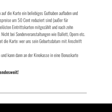
auf die Karte ein beliebiges Guthaben aufladen und
tspreise um 50 Cent reduziert sind (außer für
elösten Eintrittskarten mitgezählt und nach zehn
en. Nicht bei Sonderveranstaltungen wie Ballett, Opern etc.
tet die Karte: wer uns sein Geburtsdatum mit Anschrift
n und kann dann an der Kinokasse in eine Bonuskarte
andesweit!