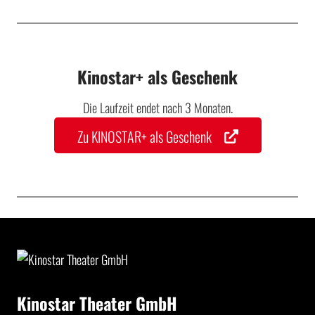
Kinostar+ als Geschenk
Die Laufzeit endet nach 3 Monaten.
Zu KINOSTAR+ als Geschenk
Kinostar Theater GmbH