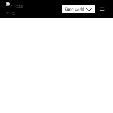
Zum
Kinoauswahl
Inhalt
springen
KINOSTAR +
Das Kino-Abo. Von Kinostar.