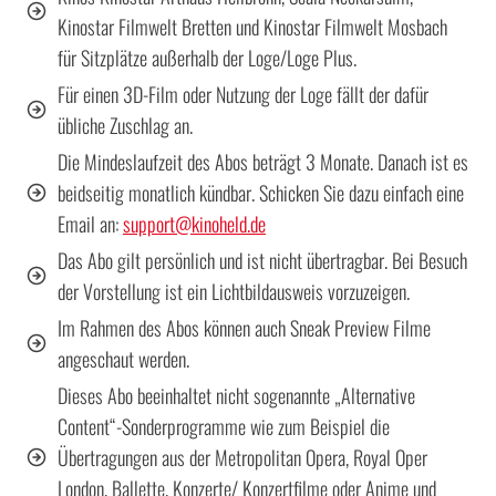
Kinostar Filmwelt Bretten und Kinostar Filmwelt Mosbach
für Sitzplätze außerhalb der Loge/Loge Plus.
Für einen 3D-Film oder Nutzung der Loge fällt der dafür
übliche Zuschlag an.
Die Mindeslaufzeit des Abos beträgt 3 Monate. Danach ist es
beidseitig monatlich kündbar. Schicken Sie dazu einfach eine
Email an:
support@kinoheld.de
Das Abo gilt persönlich und ist nicht übertragbar. Bei Besuch
der Vorstellung ist ein Lichtbildausweis vorzuzeigen.
Im Rahmen des Abos können auch Sneak Preview Filme
angeschaut werden.
Dieses Abo beeinhaltet nicht sogenannte „Alternative
Content“-Sonderprogramme wie zum Beispiel die
Übertragungen aus der Metropolitan Opera, Royal Oper
London, Ballette, Konzerte/ Konzertfilme oder Anime und