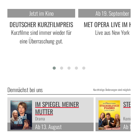
Jetzt im Kino
Ab 19. September
DEUTSCHER KURZFILMPREIS
MET OPERA LIVE IM KIN
Kurzfilme sind immer wieder für
Live aus New York
eine Überraschung gut.
Demnächst bei uns
Kurzfristige Änderungen sind möglich
IM SPIEGEL MEINER
STECK
MUTTER
Drama
Komödie,
Ab 13. August
Ab 13. 