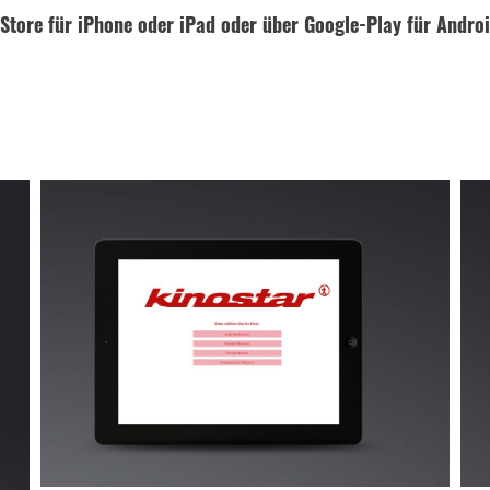
-Store für iPhone oder iPad oder über Google-Play für Andro