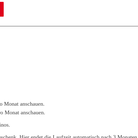
o Monat anschauen.
o Monat anschauen.
inos.
schenk. Hier endet die Laufzeit automatisch nach 3 Monaten