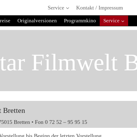
Service
Kontakt / Impressum
reise
Originalversionen
Programmkino
Service
tar Filmwelt B
t Bretten
75015 Bretten • Fon 0 72 52 – 95 95 15
Vorstellung bis Beginn der letzten Vorstellung.