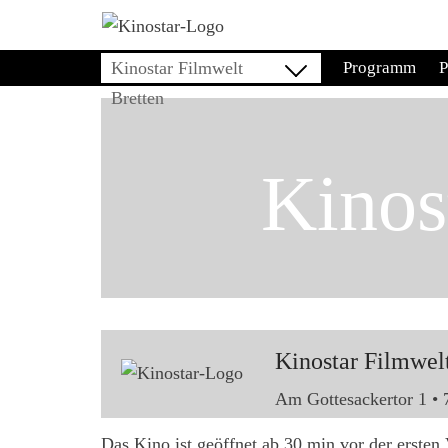
Zum
Inhalt
Kinostar Filmwelt
Programm
P
springen
Bretten
Kinos
Kinostar Filmwel
Am Gottesackertor 1 • 
Das Kino ist geöffnet ab 30 min vor der ersten 