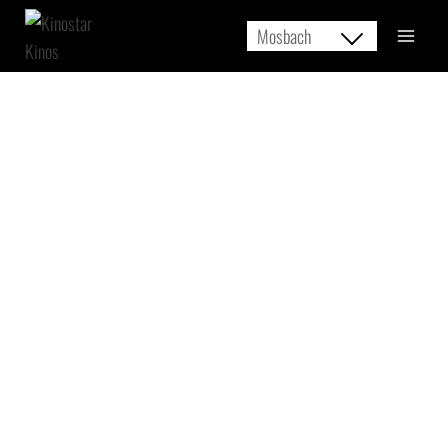
Zum
Mosbach
Inhalt
springen
KINOGUTSC
HEINE
An der Kinokasse oder online
erhältlich