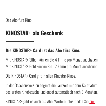
Das Abo fürs Kino
KINOSTAR+ als Geschenk
Die KINOSTAR+ Card ist das Abo fürs Kino.
Mit KINOSTAR+ Silber können Sie 4 Filme pro Monat anschauen.
Mit KINOSTAR+ Gold können Sie 12 Filme pro Monat anschauen.
Die KINOSTAR+ Card gilt in allen Kinostar-Kinos.
In der Geschenkversion beginnt die Laufzeit mit dem Kaufdatum
des ersten Kinobesuchs und endet automatisch nach 3 Monaten.
KINOSTAR+ gibt es auch als Abo. Weitere Infos finden Sie
hier
.