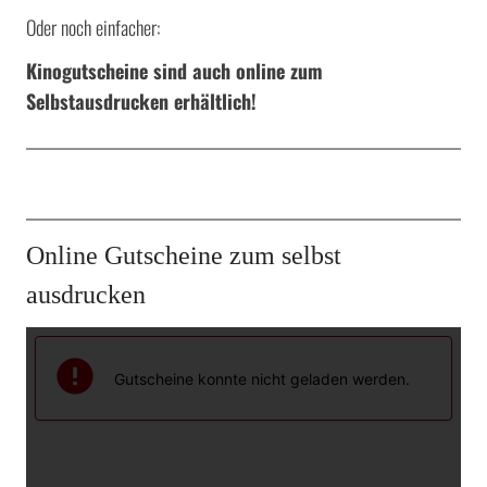
Oder noch einfacher:
Kinogutscheine sind auch online zum
Selbstausdrucken erhältlich!
Online Gutscheine zum selbst
ausdrucken