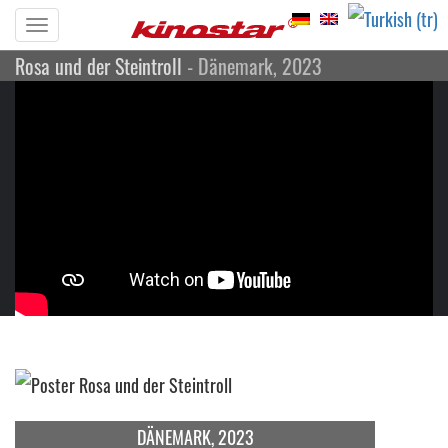
Toggle
Rosa und der Steintroll
- Dänemark, 2023
navigation
Rosa und der Steintroll
Animasyon, Family
Dänemark, 2023
Yönetmen: Karla Nor Holmbäck
Dänemark, 2023
Fragman
DÄNEMARK, 2023