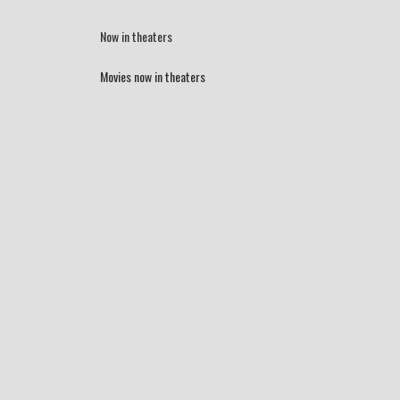
Now in theaters
Movies now in theaters