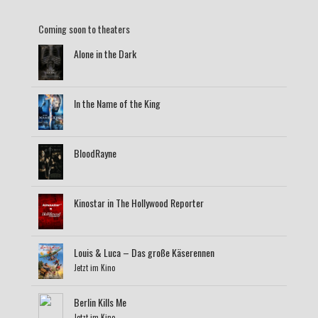
Coming soon to theaters
Alone in the Dark
In the Name of the King
BloodRayne
Kinostar in The Hollywood Reporter
Louis & Luca – Das große Käserennen
Jetzt im Kino
Berlin Kills Me
Jetzt im Kino