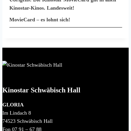
Kinostar-Kinos. Landesweit!
MovieCard – es lohnt sich!
Kinostar Schwäbisch Hall
GLORIA
Im Lindach 8
74523 Schwäbisch Hall
Fon 07 91 – 67 88