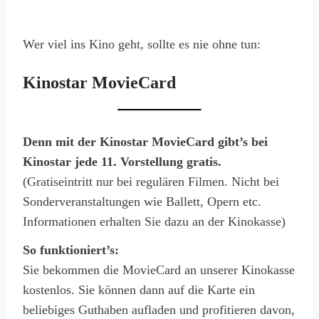
Wer viel ins Kino geht, sollte es nie ohne tun:
Kinostar MovieCard
Denn mit der Kinostar MovieCard gibt’s bei
Kinostar jede 11. Vorstellung gratis.
(Gratiseintritt nur bei regulären Filmen. Nicht bei
Sonderveranstaltungen wie Ballett, Opern etc.
Informationen erhalten Sie dazu an der Kinokasse)
So funktioniert’s:
Sie bekommen die MovieCard an unserer Kinokasse
kostenlos. Sie können dann auf die Karte ein
beliebiges Guthaben aufladen und profitieren davon,