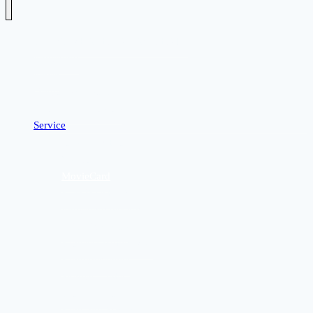
KINOSTAR SCHWÄBISCH HALL
Programm
Preise
Originalversionen
Arthaus im Convino
Service
Infos zum Kino
Vorschau
MovieCard
KINOSTAR+ Abo
Programm per Email
Frühstückskino
Kinostar Mobile App
Kinogutscheine
Service – Jobs
Kino Mieten
Kino und Schule