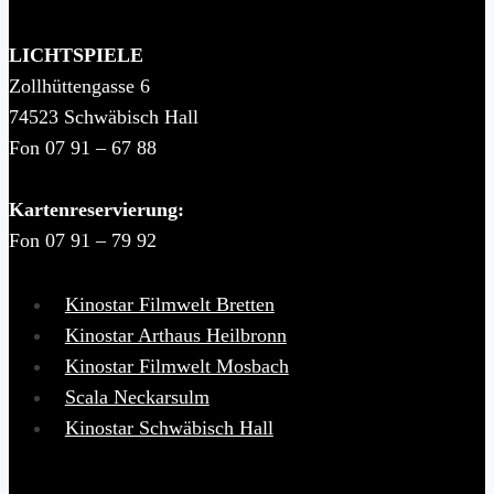
LICHTSPIELE
Zollhüttengasse 6
74523 Schwäbisch Hall
Fon 07 91 – 67 88
Kartenreservierung:
Fon 07 91 – 79 92
Kinostar Filmwelt Bretten
Kinostar Arthaus Heilbronn
Kinostar Filmwelt Mosbach
Scala Neckarsulm
Kinostar Schwäbisch Hall