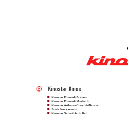
Kinostar Kinos
Kinostar Filmwelt Bretten
Kinostar Filmwelt Mosbach
Kinostar Arthaus-Kinos Heilbronn
Scala Neckarsulm
Kinostar Schwäbisch Hall