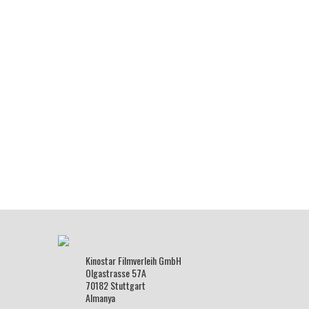
Kinostar Filmverleih GmbH
Olgastrasse 57A
70182 Stuttgart
Almanya