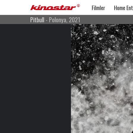
Filmler
Home Ent
Pitbull
- Polonya, 2021
Pitbull
Gerilim
Polonya, 2021
Yönetmen: Patryk Vega