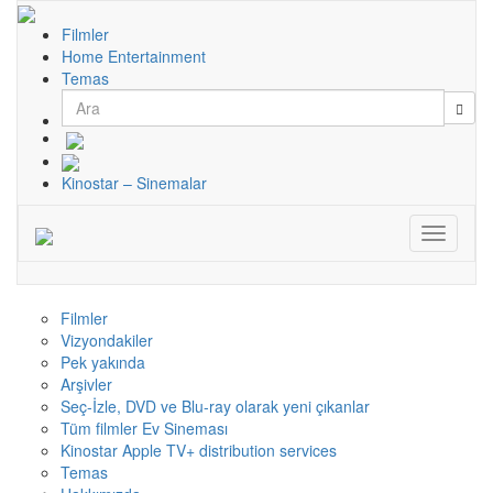
Filmler
Home Entertainment
Temas
Ara
Kinostar – Sinemalar
Toggle
navigati
Filmler
Vizyondakiler
Pek yakında
Arşivler
Seç-İzle, DVD ve Blu-ray olarak yeni çıkanlar
Tüm filmler Ev Sineması
Kinostar Apple TV+ distribution services
Temas