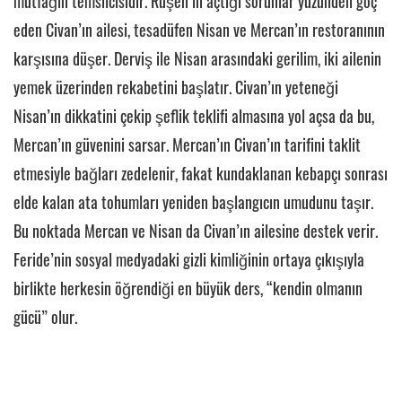
mutfağın temsilcisidir. Ruşen’in açtığı sorunlar yüzünden göç
eden Civan’ın ailesi, tesadüfen Nisan ve Mercan’ın restoranının
karşısına düşer. Derviş ile Nisan arasındaki gerilim, iki ailenin
yemek üzerinden rekabetini başlatır. Civan’ın yeteneği
Nisan’ın dikkatini çekip şeflik teklifi almasına yol açsa da bu,
Mercan’ın güvenini sarsar. Mercan’ın Civan’ın tarifini taklit
etmesiyle bağları zedelenir, fakat kundaklanan kebapçı sonrası
elde kalan ata tohumları yeniden başlangıcın umudunu taşır.
Bu noktada Mercan ve Nisan da Civan’ın ailesine destek verir.
Feride’nin sosyal medyadaki gizli kimliğinin ortaya çıkışıyla
birlikte herkesin öğrendiği en büyük ders, “kendin olmanın
gücü” olur.