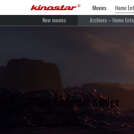
Movies
Home Ent
New movies
Archives – Home Ent
Der König der Könige
Abenteuer, Animation, Familie
USA
Directed by: Seong-Ho Jang