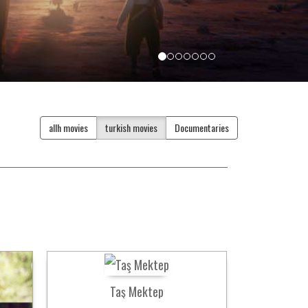
allh movies
turkish movies
Documentaries
Taş Mektep